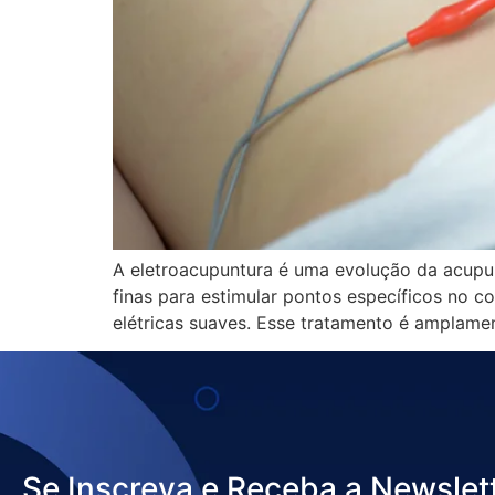
A eletroacupuntura é uma evolução da acupunt
finas para estimular pontos específicos no c
elétricas suaves. Esse tratamento é amplamen
Se Inscreva e Receba a Newslet