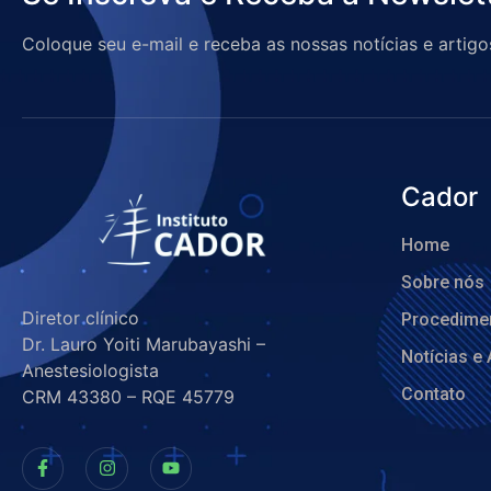
Coloque seu e-mail e receba as nossas notícias e artigo
Cador
Home
Sobre nós
Diretor clínico
Procedime
Dr. Lauro Yoiti Marubayashi –
Notícias e 
Anestesiologista
Contato
CRM 43380 – RQE 45779