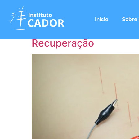
Categoria:
Eletro
Início
Sobre
Eletroacupuntura: Uma
Recuperação