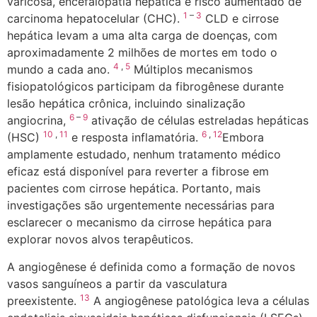
varicosa, encefalopatia hepática e risco aumentado de
1
–
3
carcinoma hepatocelular (CHC).
CLD e cirrose
hepática levam a uma alta carga de doenças, com
aproximadamente 2 milhões de mortes em todo o
4
,
5
mundo a cada ano.
Múltiplos mecanismos
fisiopatológicos participam da fibrogênese durante
lesão hepática crônica, incluindo sinalização
6
–
9
angiocrina,
ativação de células estreladas hepáticas
10
,
11
6
,
12
(HSC)
e resposta inflamatória.
Embora
amplamente estudado, nenhum tratamento médico
eficaz está disponível para reverter a fibrose em
pacientes com cirrose hepática. Portanto, mais
investigações são urgentemente necessárias para
esclarecer o mecanismo da cirrose hepática para
explorar novos alvos terapêuticos.
A angiogênese é definida como a formação de novos
vasos sanguíneos a partir da vasculatura
13
preexistente.
A angiogênese patológica leva a células