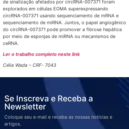
de sinalização afetados por circRNA-007371 foram
explorados em células EOMA superexpressando
circRNA-007371 usando sequenciamento de mRNA e
sequenciamento de miRNA. Juntos, o papel angiogênico
do circRNA-007371 pode promover a fibrose hepática
por meio de esponjas de miRNA ou mecanismos de
ceRNA.
Ler o trabalho completo neste link
Célia Wada – CRF- 7043
Se Inscreva e Receba a
Newsletter
Coloque seu e-mail e receba as nossas notícias e
artigos.