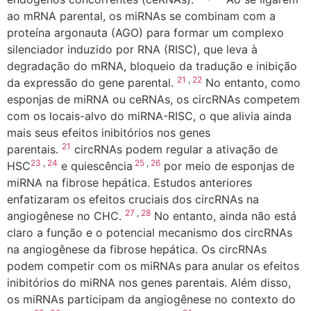
ao mRNA parental, os miRNAs se combinam com a
proteína argonauta (AGO) para formar um complexo
silenciador induzido por RNA (RISC), que leva à
degradação do mRNA, bloqueio da tradução e inibição
21
,
22
da expressão do gene parental.
No entanto, como
esponjas de miRNA ou ceRNAs, os circRNAs competem
com os locais-alvo do miRNA-RISC, o que alivia ainda
mais seus efeitos inibitórios nos genes
21
parentais.
circRNAs podem regular a ativação de
23
,
24
25
,
26
HSC
e quiescência
por meio de esponjas de
miRNA na fibrose hepática. Estudos anteriores
enfatizaram os efeitos cruciais dos circRNAs na
27
,
28
angiogênese no CHC.
No entanto, ainda não está
claro a função e o potencial mecanismo dos circRNAs
na angiogênese da fibrose hepática. Os circRNAs
podem competir com os miRNAs para anular os efeitos
inibitórios do miRNA nos genes parentais. Além disso,
os miRNAs participam da angiogênese no contexto do