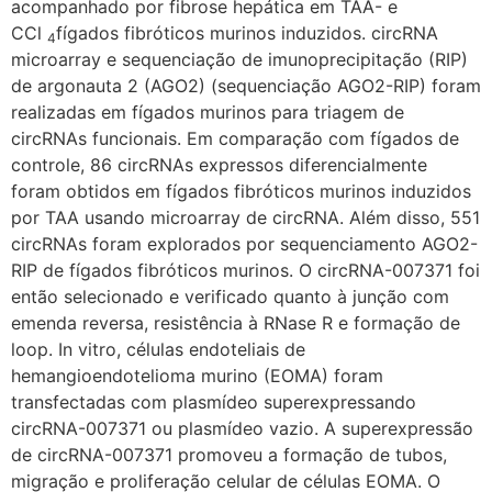
acompanhado por fibrose hepática em TAA- e
CCl
fígados fibróticos murinos induzidos. circRNA
4
microarray e sequenciação de imunoprecipitação (RIP)
de argonauta 2 (AGO2) (sequenciação AGO2-RIP) foram
realizadas em fígados murinos para triagem de
circRNAs funcionais. Em comparação com fígados de
controle, 86 circRNAs expressos diferencialmente
foram obtidos em fígados fibróticos murinos induzidos
por TAA usando microarray de circRNA. Além disso, 551
circRNAs foram explorados por sequenciamento AGO2-
RIP de fígados fibróticos murinos. O circRNA-007371 foi
então selecionado e verificado quanto à junção com
emenda reversa, resistência à RNase R e formação de
loop. In vitro, células endoteliais de
hemangioendotelioma murino (EOMA) foram
transfectadas com plasmídeo superexpressando
circRNA-007371 ou plasmídeo vazio. A superexpressão
de circRNA-007371 promoveu a formação de tubos,
migração e proliferação celular de células EOMA. O