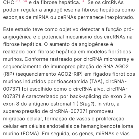
29
,
30
31
CHC
e da fibrose hepática.
Se os circRNAs
podem regular a angiogênese na fibrose hepática como
esponjas de miRNA ou ceRNAs permanece inexplorado.
Este estudo teve como objetivo detectar a função pró-
angiogênica e o potencial mecanismo dos circRNAs na
fibrose hepática. O aumento da angiogênese é
realizado com fibrose hepática em modelos fibróticos
murinos. Conforme rastreado por circRNA microarray e
sequenciamento de imunoprecipitação de RNA AGO2
(RIP) (sequenciamento AGO2-RIP) em fígados fibróticos
murinos induzidos por tioacetamida (TAA), circRNA-
007371 foi escolhido como o circRNA alvo. circRNA-
007371 é caracterizado por back-splicing do exon 2 e
exon 8 do antígeno estromal 1 (
Stag1
). In vitro, a
superexpressão de circRNA-007371 promoveu
migração celular, formação de vasos e proliferação
celular em células endoteliais de hemangioendotelioma
murino (EOMA). Em seguida, os genes, miRNAs e vias