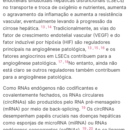
endoteliais sinusoidais hepáticas disfuncionais (LSECs)
no transporte e troca de oxigênio e nutrientes, aumenta
o agravamento da inflamação e aumenta a resistência
vascular, eventualmente levando à progressão da
13
,
14
cirrose hepática.
Tradicionalmente, as vias do
fator de crescimento endotelial vascular (VEGF) e do
fator induzível por hipóxia (HIF) são reguladores
13
,
15
,
16
principais na angiogênese patológica,
e os
fatores angiocrinos em LSECs contribuem para a
17
,
18
angiogênese patológica.
No entanto, ainda não
está claro se outros reguladores também contribuem
para a angiogênese patológica.
Como RNAs endógenos não codificantes e
covalentemente fechados, os RNAs circulares
(circRNAs) são produzidos pelo RNA pré-mensageiro
19
(mRNA) por meio de back-splicing.
Os circRNAs
desempenham papéis cruciais nas doenças hepáticas
como esponjas de microRNA (miRNA) ou RNAs
19
,
20
endógenos concorrentes (ceRNAs).
Ao se ligarem