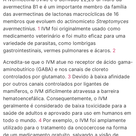
avermectina B1 e é um importante membro da família
das avermectinas de lactonas macrocíclicas de 16
membros que evoluem do actinomiceto
Streptomyces
avermectinius.
1
IVM foi originalmente usado como
medicamento veterinário e foi muito eficaz para uma
variedade de parasitas, como lombrigas
gastrointestinais, vermes pulmonares e ácaros.
2
Acredita-se que o IVM atue no receptor de ácido gama-
aminobutírico (GABA) e nos canais de cloreto
controlados por glutamato.
3
Devido à baixa afinidade
por outros canais controlados por ligantes de
mamíferos, o IVM dificilmente atravessa a barreira
hematoencefálica. Consequentemente, o IVM
geralmente é considerado de baixa toxicidade para a
saúde de adultos e aprovado para uso em humanos em
todo o mundo.
4
Por exemplo, o IVM foi amplamente
utilizado para o tratamento da oncocercose na forma
de um medicamento gratuito, salvando a visão de