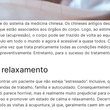
e do sistema da medicina chinesa. Os chineses antigos de
que estão associados aos órgãos do corpo. Logo, ao estim
e (acupressão), o corpo pode ser trazido de volta ao equi
culo em todo o mundo e agora é acessível a quase todos.
 uma vez que trata praticamente todas as condições médica
preventivamente. Entretanto, para o sucesso do tratamento
 relaxamento
ntrar um paciente que não esteja “estressado”. Inclusive,
andas de trabalho, família e autocuidado. Consequentement
 parece horrível, mas é realmente muito prejudicial para 
oso e promover um estado de calma e relaxamento. Decerto
ós as visitas à acupuntura, já que, geralmente caem em um