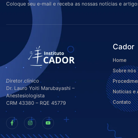
Coloque seu e-mail e receba as nossas notícias e artigo
Cador
Home
Sobre nós
Diretor clínico
Procedime
Dr. Lauro Yoiti Marubayashi –
Notícias e 
Anestesiologista
Contato
CRM 43380 – RQE 45779