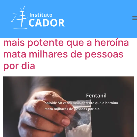
Tag:
Crise de saúde
Fentanil: opioide 50 vezes
mais potente que a heroína
mata milhares de pessoas
por dia