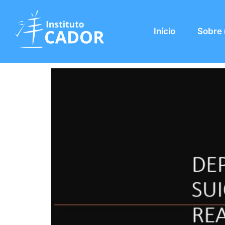
Tag:
Depressão
Início
Sobre
Depressão – Suicidio