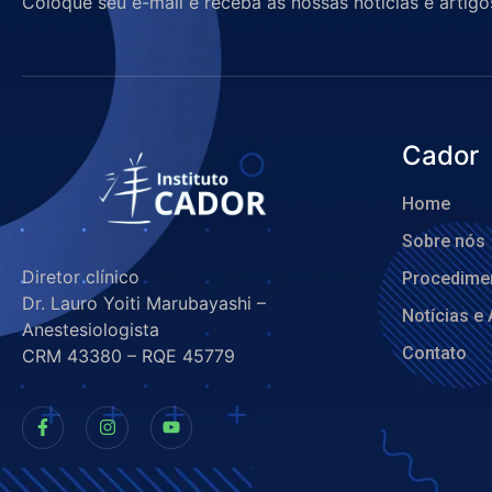
Coloque seu e-mail e receba as nossas notícias e artigo
Cador
Home
Sobre nós
Diretor clínico
Procedime
Dr. Lauro Yoiti Marubayashi –
Notícias e 
Anestesiologista
Contato
CRM 43380 – RQE 45779