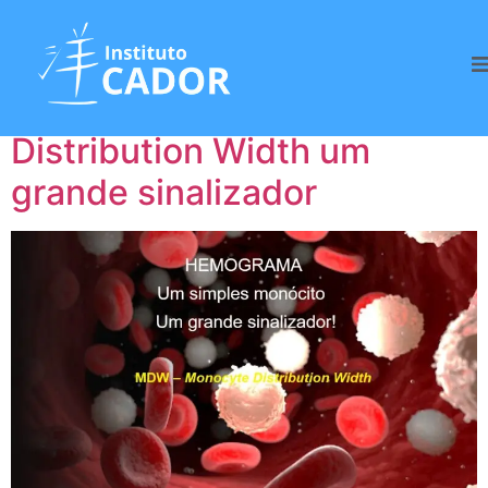
Tag:
Diagnóstico
MDW – Monocyte
Distribution Width um
grande sinalizador