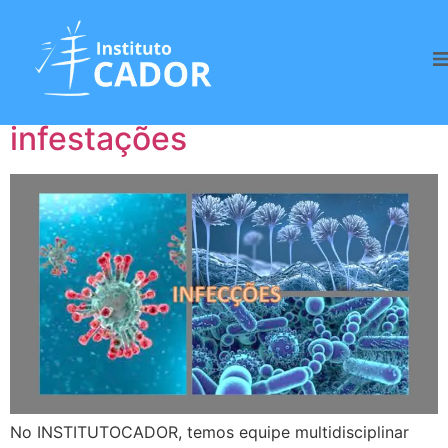
Tag:
Inflamações
Infecções, inflamações e
infestações
No INSTITUTOCADOR, temos equipe multidisciplinar