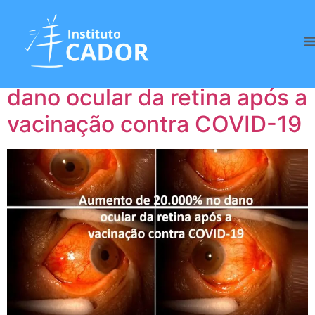
Tag:
Retina
Aumento de 20.000% no
dano ocular da retina após a
vacinação contra COVID-19