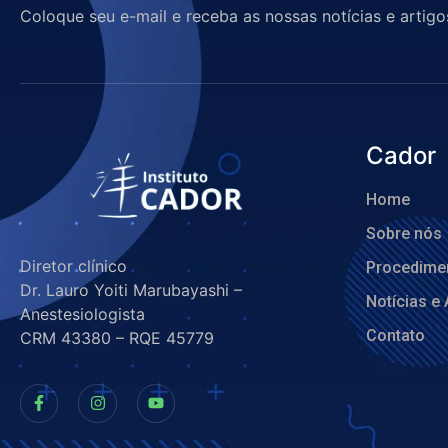
Coloque seu e-mail e receba as nossas notícias e artigo
Cador
Home
Sobre nós
Diretor clínico
Procedime
Dr. Lauro Yoiti Marubayashi –
Notícias e 
Anestesiologista
Contato
CRM 43380 – RQE 45779