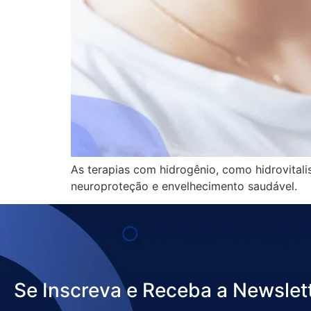
As terapias com hidrogênio, como hidrovitali
neuroproteção e envelhecimento saudável.
Se Inscreva e Receba a Newslet