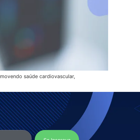
romovendo saúde cardiovascular,
Se Inscreva