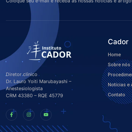
Coloque seu e-mail e receba as nossas notícias e artigo
Cador
Home
Sobre nós
Diretor clínico
Procedime
Dr. Lauro Yoiti Marubayashi –
Notícias e 
Anestesiologista
Contato
CRM 43380 – RQE 45779