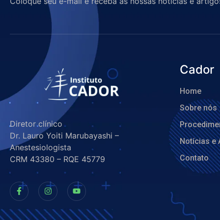
Coloque seu e-mail e receba as nossas notícias e artigo
Cador
Home
Sobre nós
Diretor clínico
Procedime
Dr. Lauro Yoiti Marubayashi –
Notícias e 
Anestesiologista
Contato
CRM 43380 – RQE 45779