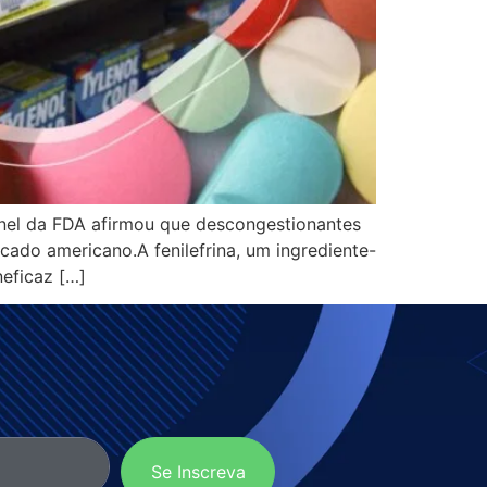
inel da FDA afirmou que descongestionantes
cado americano.A fenilefrina, um ingrediente-
neficaz […]
Se Inscreva