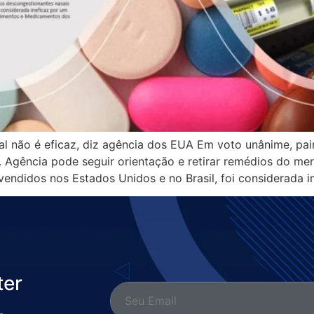
al não é eficaz, diz agência dos EUA Em voto unânime, pa
 Agência pode seguir orientação e retirar remédios do mer
endidos nos Estados Unidos e no Brasil, foi considerada i
ter