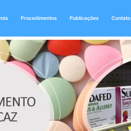
 nós
Procedimentos
Publicações
Contato
m larga escala no Brasil é co