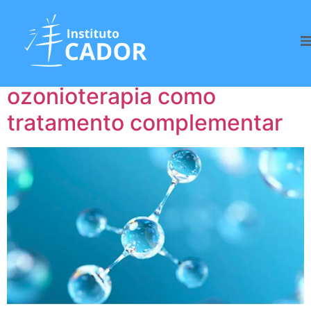
Tag:
Lei
Lei que autoriza a
ozonioterapia como
tratamento complementar