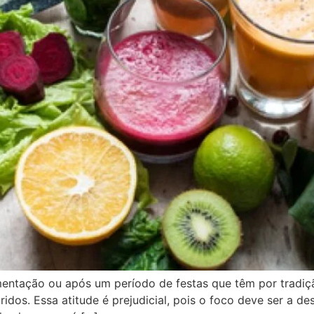
entação ou após um período de festas que têm por tradiç
iridos. Essa atitude é prejudicial, pois o foco deve ser a