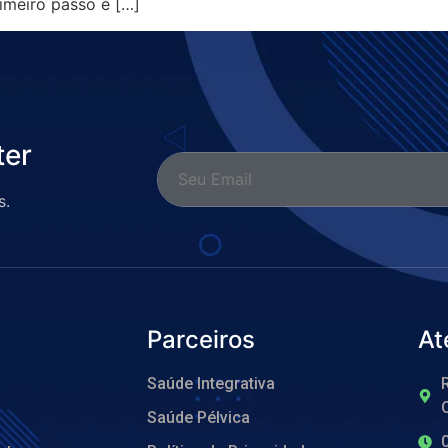
rimeiro passo é […]
ter
s.
Parceiros
At
Saúde Integrativa
R
O
Saúde Pélvica