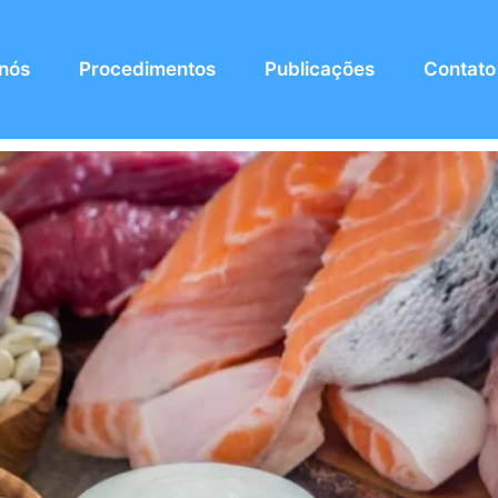
 nós
Procedimentos
Publicações
Contato
entar a imunidade