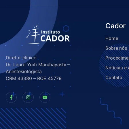
Cador
Home
Sobre nós
Diretor clínico
Procedime
Dr. Lauro Yoiti Marubayashi –
Notícias e 
Anestesiologista
Contato
CRM 43380 – RQE 45779